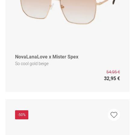
NovaLanaLove x Mister Spex
So cool gold beige
54,95 €
32,95 €
-50%