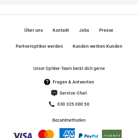
wenn es ein bisschen verspielter sein darf, kommt sie auch in
charmanter Havana-Musterung.
Natürlich gibt es jede NovaLanaLove Sonnenbrille auch mit
Sehstärke. Und damit dein neuer Look perfekt passt, gibt es bei
Über uns
Kontakt
Jobs
Presse
Mister Spex einen kostenlosen Sehtest und Brillenanpassung.
Partneroptiker werden
Kunden werben Kunden
Unser Optiker-Team berät dich gerne
Fragen & Antworten
Service-Chat
030 325 000 50
Bezahlmethoden