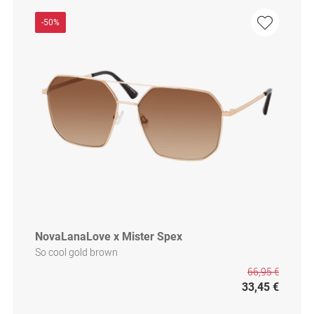
-50%
NovaLanaLove x Mister Spex
So cool gold brown
66,95 €
33,45 €