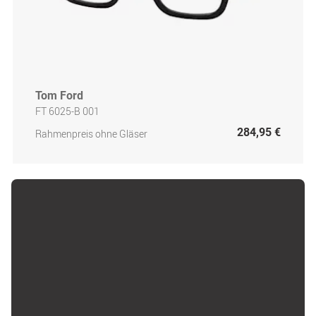
Tom Ford
FT 6025-B 001
284,95 €
Rahmenpreis ohne Gläser