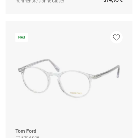
374,95 €
Rahmenpreis ohne Gläser
Neu
Tom Ford
FT 5294 026