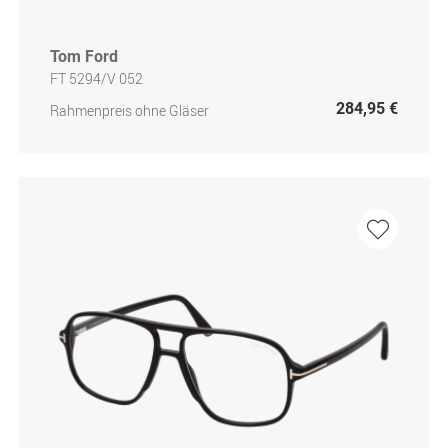
Tom Ford
FT 5294/V 052
284,95 €
Rahmenpreis ohne Gläser