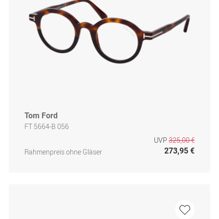
Tom Ford
FT 5664-B 056
UVP
325,00 €
273,95 €
Rahmenpreis ohne Gläser