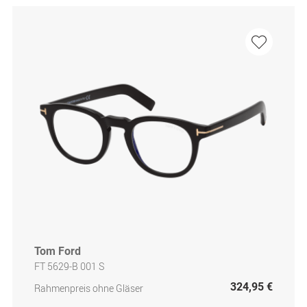
Tom Ford
FT 5629-B 001 S
324,95 €
Rahmenpreis ohne Gläser