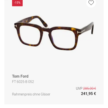
-15%
Tom Ford
FT 6025-B 052
UVP
285,00 €
241,95 €
Rahmenpreis ohne Gläser