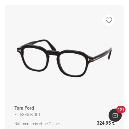
Tom Ford
10%
FT 5836-B 001
324,95 €
Rahmenpreis ohne Gläser