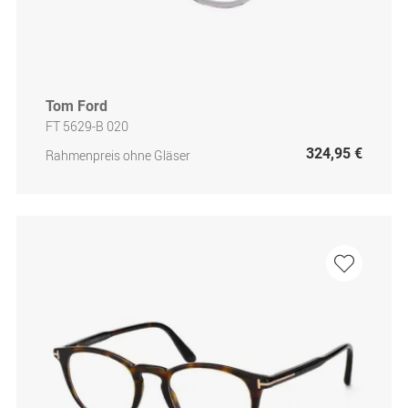
Tom Ford
FT 5629-B 020
324,95 €
Rahmenpreis ohne Gläser