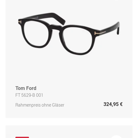
Tom Ford
FT 5629-B 001
324,95 €
Rahmenpreis ohne Gläser