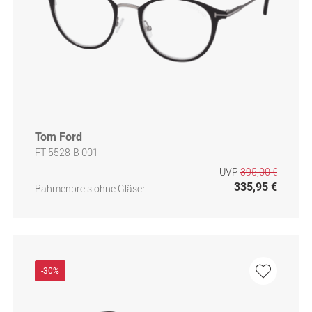
Tom Ford
FT 5528-B 001
UVP
395,00 €
335,95 €
Rahmenpreis ohne Gläser
-30%