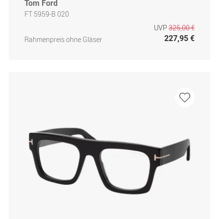
Tom Ford
FT 5959-B 020
UVP
325,00 €
227,95 €
Rahmenpreis ohne Gläser