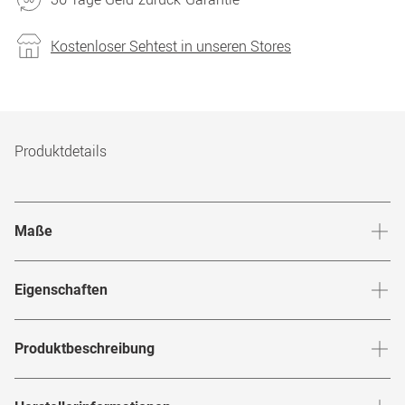
Kostenloser Sehtest in unseren Stores
Produktdetails
Maße
Stegbreite
:
23
mm
Glashö
Eigenschaften
Marke
:
Tom Ford
Produktbeschreibung
Produktnummer
:
6853556
Triff die Wahl des stilsicheren Gentlemans: Die
FT 5629-B