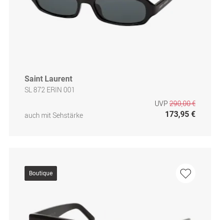
Saint Laurent
SL 872 ERIN 001
UVP
290,00 €
173,95 €
auch mit Sehstärke
Boutique