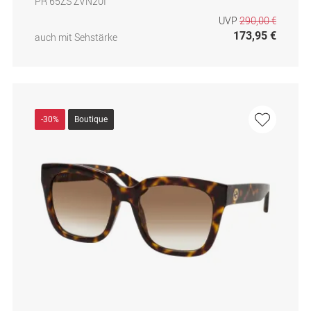
PR 65ZS ZVN20I
UVP
290,00 €
173,95 €
auch mit Sehstärke
-30%
Boutique