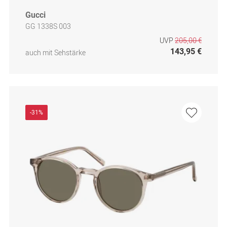
Gucci
GG 1338S 003
UVP
205,00 €
143,95 €
auch mit Sehstärke
-31%