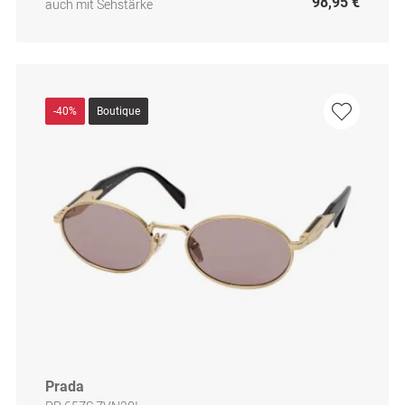
98,95 €
auch mit Sehstärke
-40%
Boutique
Prada