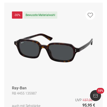
-30%
Bewusste Materialwahl
Ray-Ban
10%
RB 4455 135987
UVP
137,00 €
95,95 €
auch mit Sehstärke