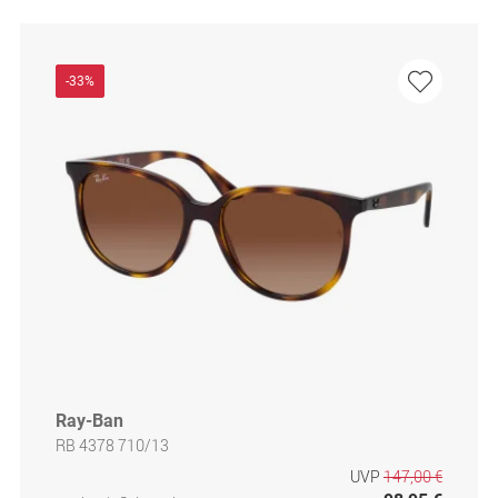
-33%
Ray-Ban
RB 4378 710/13
UVP
147,00 €