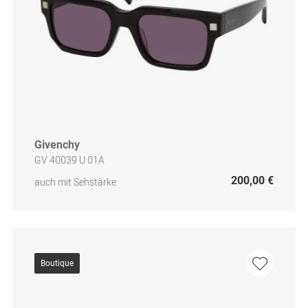
Givenchy
GV 40039 U 01A
200,00 €
auch mit Sehstärke
Boutique