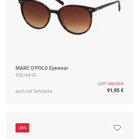
MARC O'POLO Eyewear
506164 60
UVP
169,00 €
91,95 €
auch mit Sehstärke
-26%