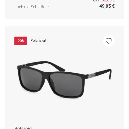
49,95 €
auch mit Sehstärke
Polarisiert
-20%
Polaroid