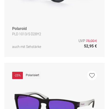
Polaroid
PLD 1013/S D28Y2
UVP
75,00 €
52,95 €
auch mit Sehstärke
Polarisiert
-25%