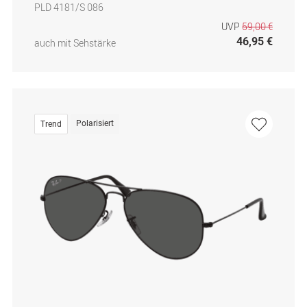
PLD 4181/S 086
UVP
59,00 €
46,95 €
auch mit Sehstärke
Polarisiert
Trend