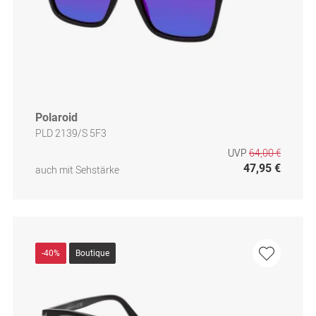
Polaroid
PLD 2139/S 5F3
UVP
64,00 €
47,95 €
auch mit Sehstärke
-40%
Boutique