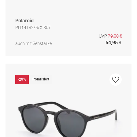
Polaroid
PLD 4182/S/X 807
UVP
79,00 €
54,95 €
auch mit Sehstärke
Polarisiert
-29%