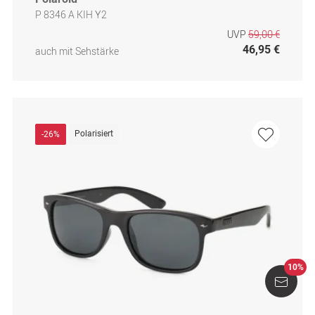
P 8346 A KIH Y2
UVP
59,00 €
46,95 €
auch mit Sehstärke
Polarisiert
-26%
10%