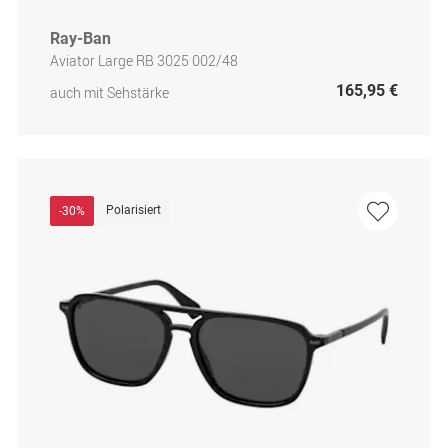
Ray-Ban
Aviator Large RB 3025 002/48
165,95 €
auch mit Sehstärke
Polarisiert
-30%