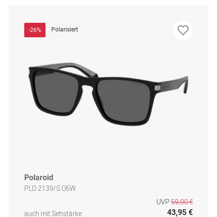
Polarisiert
-26%
Polaroid
PLD 2139/S O6W
UVP
59,00 €
43,95 €
auch mit Sehstärke