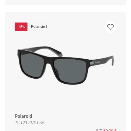
Polarisiert
-15%
Polaroid
PLD 2123/S 08A
UVP
59,00 €