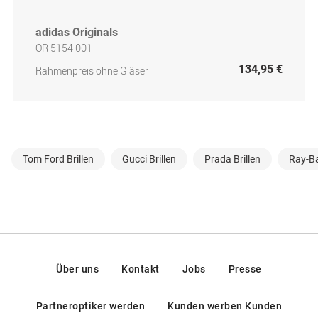
adidas Originals
OR 5154 001
134,95 €
Rahmenpreis ohne Gläser
Tom Ford Brillen
Gucci Brillen
Prada Brillen
Ray-Ba
Über uns
Kontakt
Jobs
Presse
Partneroptiker werden
Kunden werben Kunden