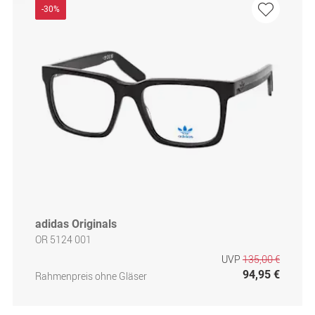
-30%
adidas Originals
OR 5124 001
UVP
135,00 €
94,95 €
Rahmenpreis ohne Gläser