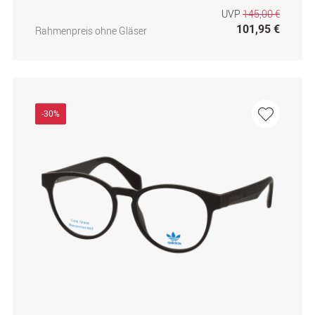
UVP
145,00 €
101,95 €
Rahmenpreis ohne Gläser
-30%