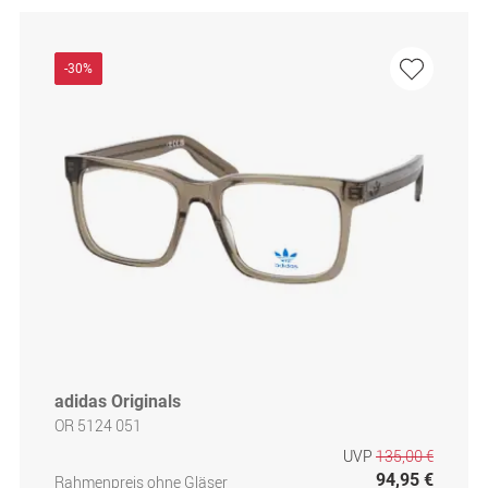
-30%
adidas Originals
OR 5124 051
UVP
135,00 €
94,95 €
Rahmenpreis ohne Gläser