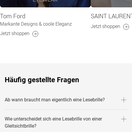
Tom Ford
SAINT LAUREN
Markante Designs & coole Eleganz
Jetzt shoppen
Jetzt shoppen
Häufig gestellte Fragen
Ab wann braucht man eigentlich eine Lesebrille?
Etwa ab dem 40. Lebensjahr bemerken wir den natürlichen
Wie unterscheidet sich eine Lesebrille von einer
Alterungsprozess unserer Augen. Die Elastizität
Gleitsichtbrille?
der Linse lässt nach und kann sich somit im Nahbereich