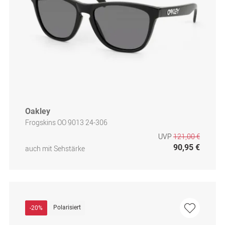
Oakley
Frogskins OO 9013 24-306
UVP
121,00 €
90,95 €
auch mit Sehstärke
Polarisiert
-20%