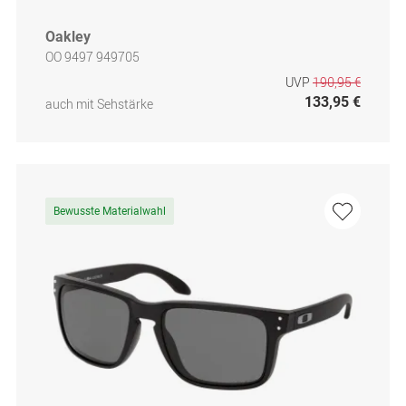
Oakley
OO 9497 949705
UVP
190,95 €
133,95 €
auch mit Sehstärke
Bewusste Materialwahl