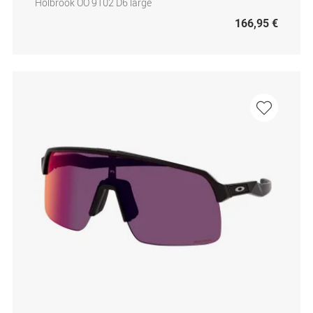
Holbrook OO 9102 D6 large
166,95 €