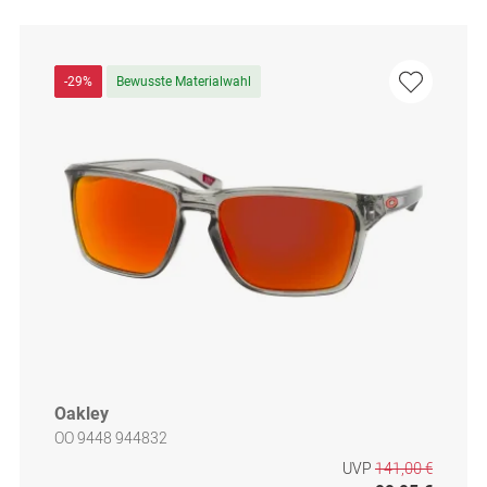
-29%
Bewusste Materialwahl
Oakley
OO 9448 944832
UVP
141,00 €