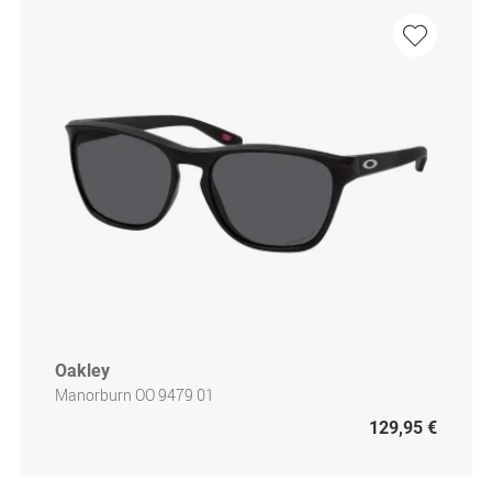
Oakley
Manorburn OO 9479 01
129,95 €