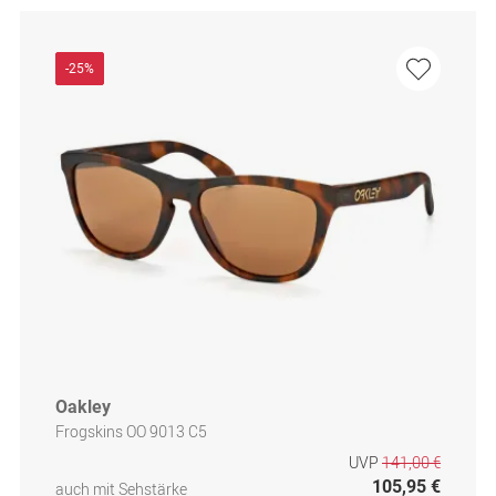
-25%
Oakley
Frogskins OO 9013 C5
UVP
141,00 €
105,95 €
auch mit Sehstärke