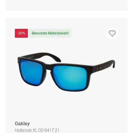
-30%
Bewusste Materialwahl
Oakley
Holbrook XL OO 9417 21