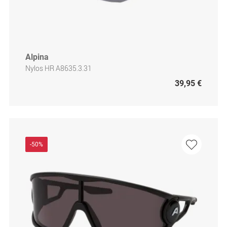
Alpina
Nylos HR A8635.3.31
39,95 €
-50%