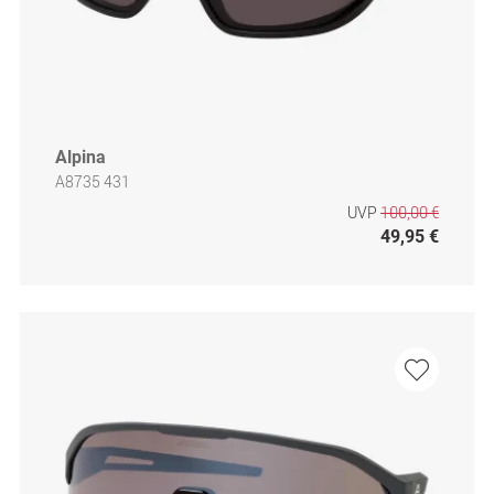
Alpina
A8735 431
UVP
100,00 €
49,95 €