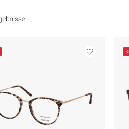
gebnisse
-