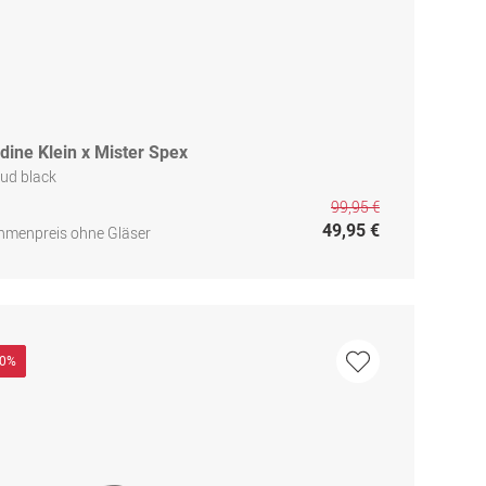
dine Klein x Mister Spex
ud black
99,95 €
49,95 €
hmenpreis ohne Gläser
40%