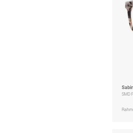
Sabi
SMD 
Rahme