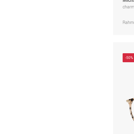
Micha
char
Rahme
-50%