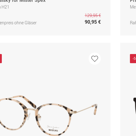
lsky for Mister Spex
Pr
m H21
Me
129,95 €
90,95 €
npreis ohne Gläser
Ra
-