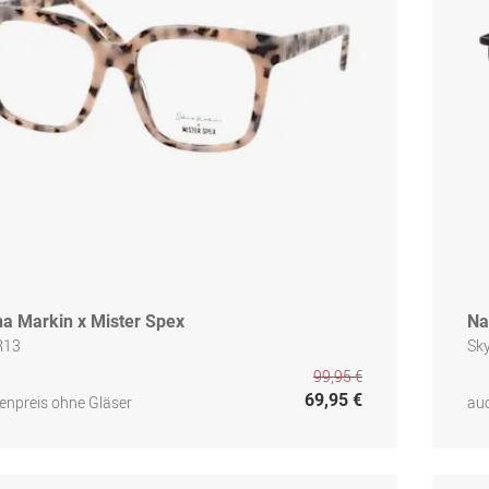
na Markin x Mister Spex
Na
R13
Sky
99,95 €
69,95 €
npreis ohne Gläser
auc