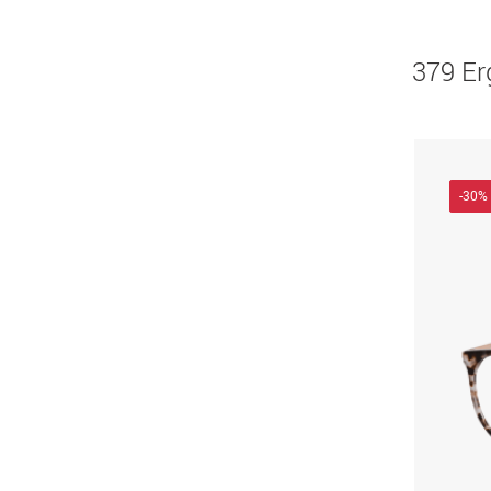
379 Er
-30%