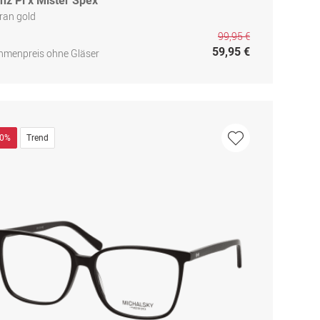
inz Pi x Mister Spex
ran gold
99,95 €
59,95 €
hmenpreis ohne Gläser
50%
Trend