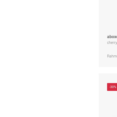
abox
cherr
Rahme
-30%