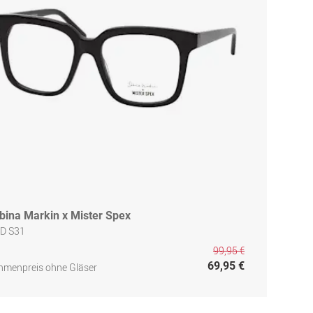
bina Markin x Mister Spex
D S31
99,95 €
69,95 €
hmenpreis ohne Gläser