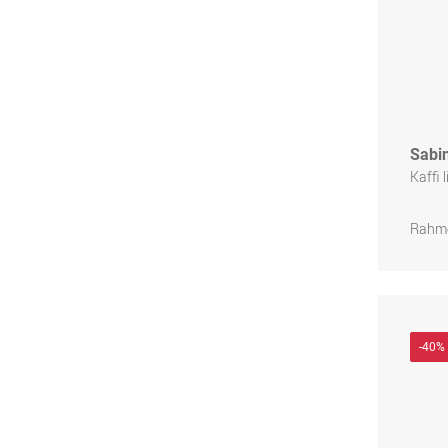
Sabi
Kaffi 
Rahme
-40%