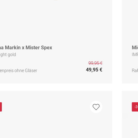
na Markin x Mister Spex
Mi
light gold
IM
99,95 €
49,95 €
npreis ohne Gläser
Ra
-