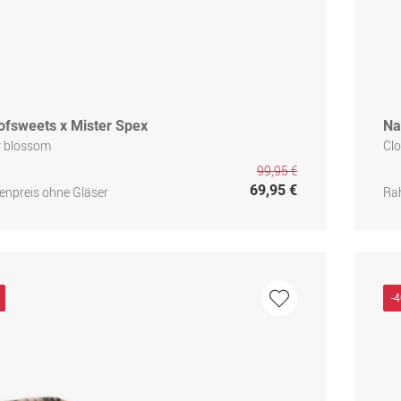
ofsweets x Mister Spex
Na
y blossom
Clo
99,95 €
69,95 €
npreis ohne Gläser
Ra
-