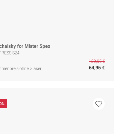
chalsky for Mister Spex
PRESS S24
129,95 €
64,95 €
hmenpreis ohne Gläser
30%