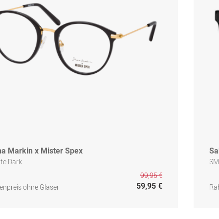
na Markin x Mister Spex
Sa
ite Dark
SM
99,95 €
59,95 €
npreis ohne Gläser
Ra