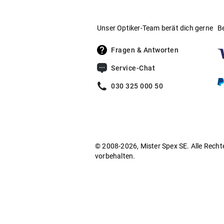
Die Herkunft des biobasierten Anteils und d
Unser Optiker-Team berät dich gerne
B
– Bestimmung des biobasier
ASTM D6866
Fragen & Antworten
Service-Chat
– Verifizierter biobasierter A
EN 16785 1
030 325 000 50
Environmental Claim Validation
– Rückverfolgbarkei
ISCC PLUS Zertifikat
© 2008-2026, Mister Spex SE. Alle Recht
vorbehalten.
Vorderteil und Bügel dieser Fassung besteh