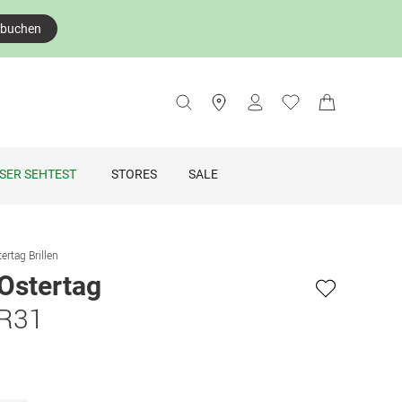
 buchen
SER SEHTEST
STORES
SALE
ertag Brillen
Ostertag
 R31