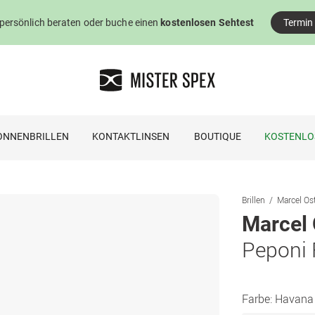
 persönlich beraten oder buche einen
kostenlosen Sehtest
Termin
ONNENBRILLEN
KONTAKTLINSEN
BOUTIQUE
KOSTENLO
Brillen
Marcel Ost
Marcel 
Peponi
Farbe:
Havana