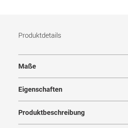
Produktdetails
Maße
Stegbreite
:
18
mm
Eigenschaften
Marke
:
Marcel Ostertag
Produktbeschreibung
Produktnummer
:
7298728