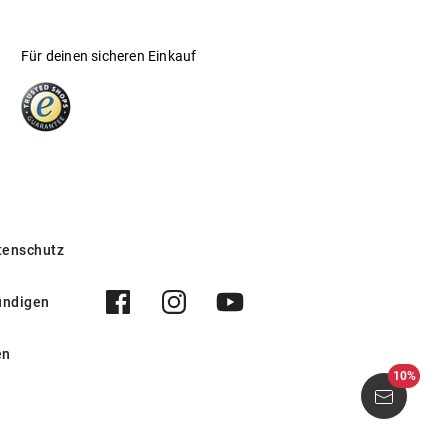
ertifikate unserer Lieferanten belegt:
Für deinen sicheren Einkauf
tenschutz
ündigen
en
10%
ni R31