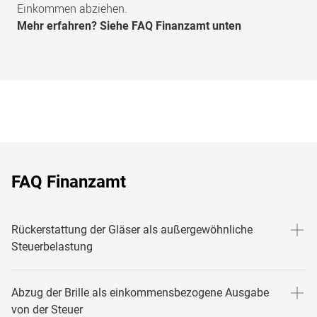
Einkommen abziehen.
Mehr erfahren? Siehe FAQ Finanzamt unten
FAQ Finanzamt
Rückerstattung der Gläser als außergewöhnliche
Steuerbelastung
In diesem Fall gibt es 2 Voraussetzungen:
Abzug der Brille als einkommensbezogene Ausgabe
A) Eine augenärztliche Verschreibung.
von der Steuer