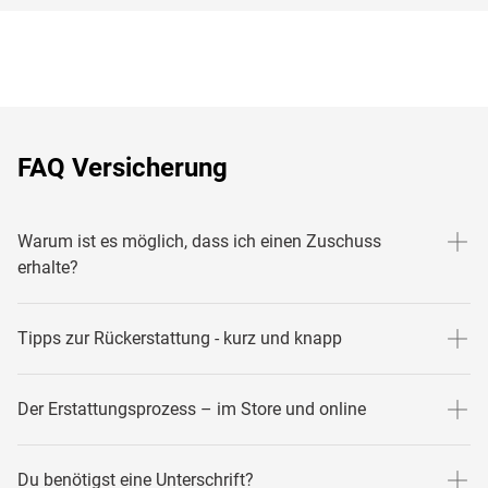
FAQ Versicherung
Warum ist es möglich, dass ich einen Zuschuss
erhalte?
Bei Brillen und Kontaklinsen handelt es sich um
Tipps zur Rückerstattung - kurz und knapp
medizinische Hilfsmittel. Diese können von deiner privaten
Krankenversicherung abgedeckt sein.
1. Frag bei deiner privaten Krankenkasse nach, inwieweit
Der Erstattungsprozess – im Store und online
Brillen mit Sehstärke oder Kontaktlinsen mitversichert sind.
Dies kann sich je nach Police und Versicherung
Der Erstattungsprozess kann je nachdem, wo du deine
Du benötigst eine Unterschrift?
unterscheiden. In den meisten Fällen übernehmen private