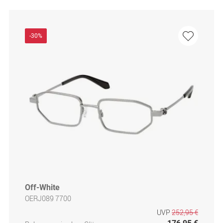
-30%
Off-White
OERJ089 7700
UVP
252,95 €