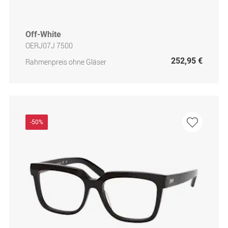
Off-White
OERJ07J 7500
252,95 €
Rahmenpreis ohne Gläser
-50%