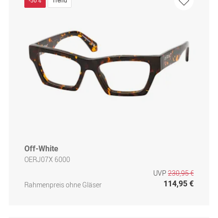
-50%
Trend
Off-White
OERJ07X 6000
UVP
230,95 €
114,95 €
Rahmenpreis ohne Gläser