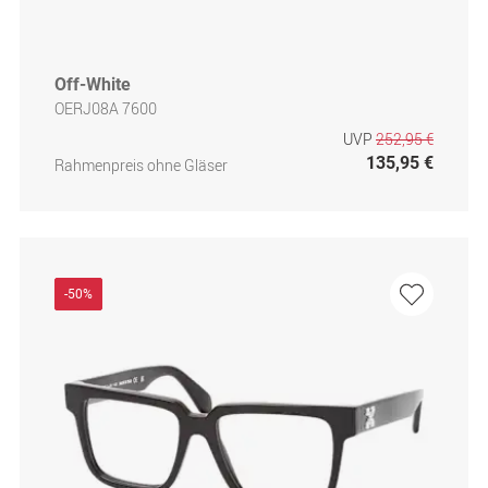
Off-White
OERJ08A 7600
UVP
252,95 €
135,95 €
Rahmenpreis ohne Gläser
-50%