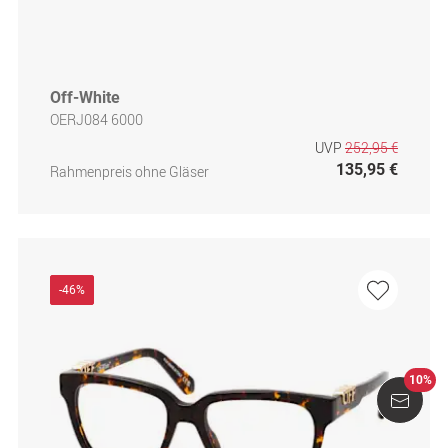
Off-White
OERJ084 6000
UVP
252,95 €
135,95 €
Rahmenpreis ohne Gläser
-46%
10%