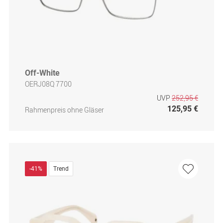
Off-White
OERJ08Q 7700
UVP
252,95 €
125,95 €
Rahmenpreis ohne Gläser
-41%
Trend