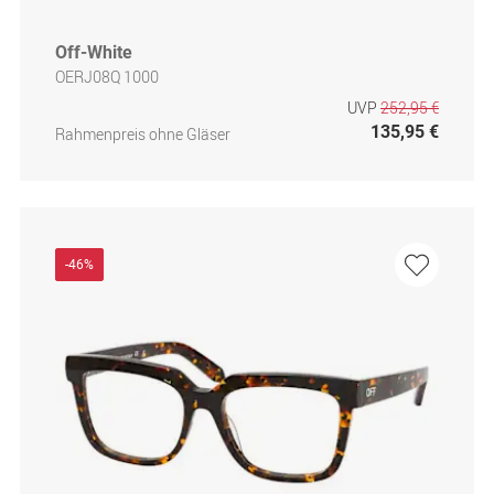
Off-White
OERJ08Q 1000
UVP
252,95 €
135,95 €
Rahmenpreis ohne Gläser
-46%