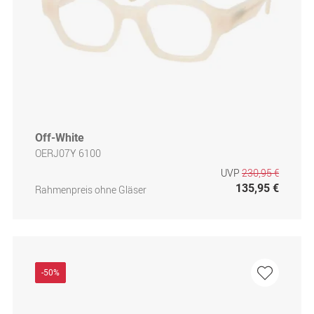
Off-White
OERJ07Y 6100
UVP
230,95 €
135,95 €
Rahmenpreis ohne Gläser
-50%