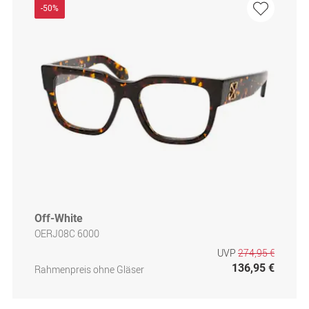
-50%
Off-White
OERJ08C 6000
UVP
274,95 €
136,95 €
Rahmenpreis ohne Gläser