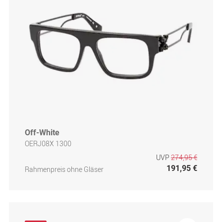
Off-White
OERJ08X 1300
UVP
274,95 €
191,95 €
Rahmenpreis ohne Gläser