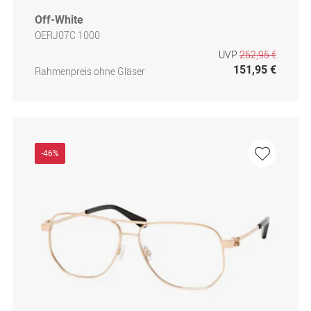
Off-White
OERJ07C 1000
UVP
252,95 €
151,95 €
Rahmenpreis ohne Gläser
-46%