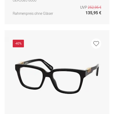
OERJ085 6000
UVP
252,95 €
135,95 €
Rahmenpreis ohne Gläser
-40%