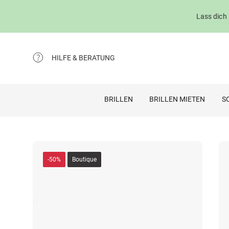
Lass dich
HILFE & BERATUNG
BRILLEN
BRILLEN MIETEN
S
-50%
Boutique