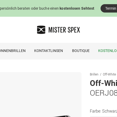
 persönlich beraten oder buche einen
kostenlosen Sehtest
Termin
ONNENBRILLEN
KONTAKTLINSEN
BOUTIQUE
KOSTENLO
Brillen
Off-White 
Off-Whi
OERJ08
Farbe:
Schwar