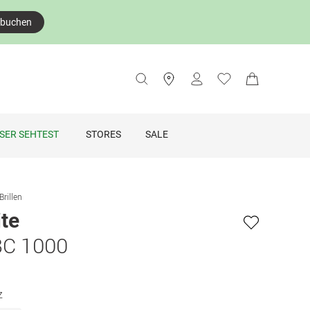
 buchen
SER SEHTEST
STORES
SALE
Brillen
te
C 1000
z