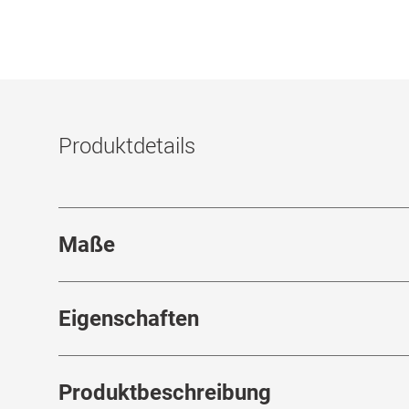
Produktdetails
Maße
Stegbreite
:
18
mm
Eigenschaften
Marke
:
Off-White
Ra
Produktbeschreibung