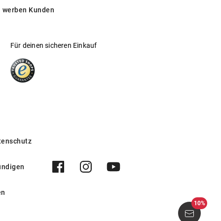
 werben Kunden
Für deinen sicheren Einkauf
tenschutz
ündigen
en
10%
000