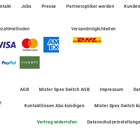
ntakt
Jobs
Presse
Partneroptiker werden
Kunden
ezahlmethoden
Versandmöglichkeiten
AGB
Mister Spex Switch AGB
Impressum
Da
e
Kontaktlinsen Abo kündigen
Mister Spex Switch k
Vertrag widerrufen
Datenschutzeinstellung
OERJ08C 1