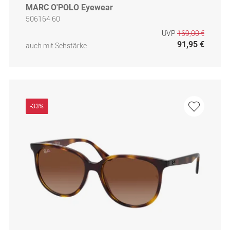
MARC O'POLO Eyewear
506164 60
UVP
169,00 €
91,95 €
auch mit Sehstärke
-33%