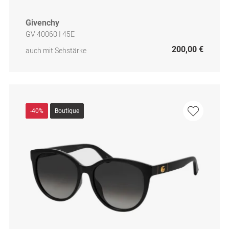
Givenchy
GV 40060 I 45E
200,00 €
auch mit Sehstärke
-40%
Boutique