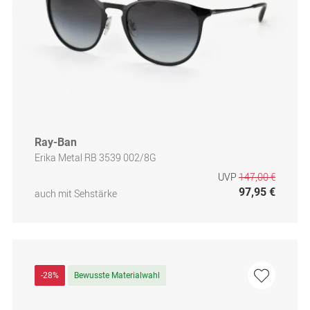
Ray-Ban
Erika Metal RB 3539 002/8G
UVP
147,00 €
97,95 €
auch mit Sehstärke
-28%
Bewusste Materialwahl