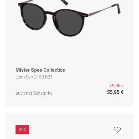
Mister Spex Collection
Lean Sun 2150 R21
79,95 €
55,95 €
auch mit Sehstärke
-30%