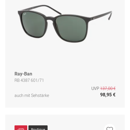
Ray-Ban
RB 4387 601/71
UVP
137,00 €
98,95 €
auch mit Sehstärke
-40%
Boutique