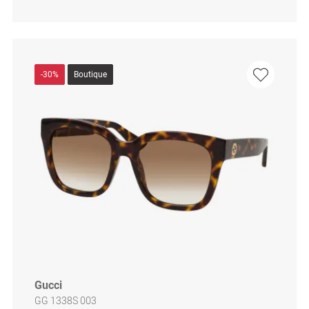
-30%
Boutique
Gucci
GG 1338S 003