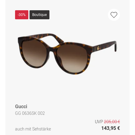
-30%
Boutique
Gucci
GG 0636SK 002
UVP
205,00 €
143,95 €
auch mit Sehstärke