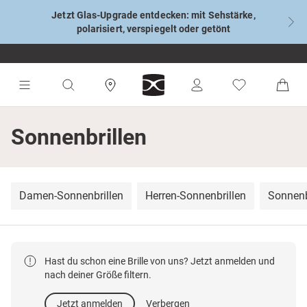
Jetzt Glas-Upgrade entdecken: mit Sehstärke,
polarisiert, verspiegelt oder getönt
Sonnenbrillen
Damen-Sonnenbrillen
Herren-Sonnenbrillen
Sonnenb
Hast du schon eine Brille von uns? Jetzt anmelden und
nach deiner Größe filtern.
Jetzt anmelden
Verbergen