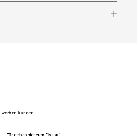
.
Bügellänge
:
140
mm
 intensiver Sonneneinstrahlung am Strand, in
 werben Kunden
Für deinen sicheren Einkauf