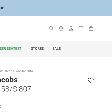
en“
SER SEHTEST
STORES
SALE
rc Jacobs Sonnenbrillen
acobs
58/S 807
z