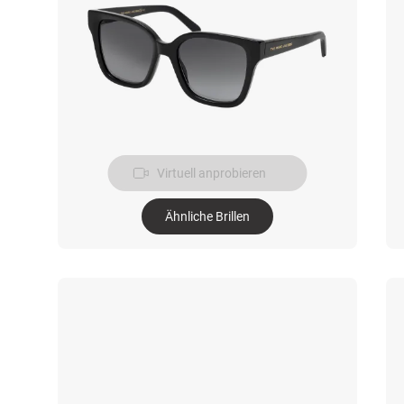
Virtuell anprobieren
Ähnliche Brillen