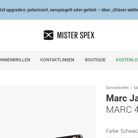
tzt upgraden: polarisiert, verspiegelt oder getönt – über „Gläser wähl
ONNENBRILLEN
KONTAKTLINSEN
BOUTIQUE
KOSTENLO
Sonnenbrillen
Ma
Marc J
MARC 4
Farbe:
Schwar