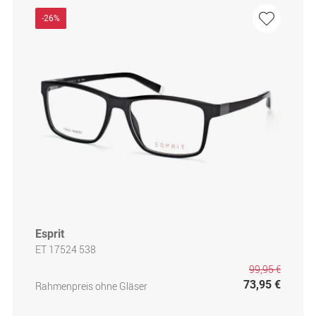
-26%
Esprit
ET 17524 538
99,95 €
73,95 €
Rahmenpreis ohne Gläser