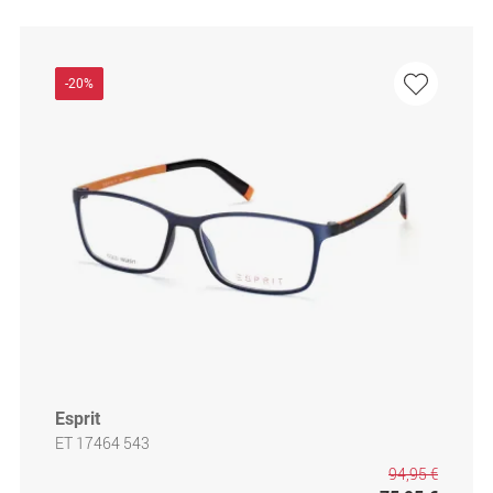
-20%
Esprit
ET 17464 543
94,95 €