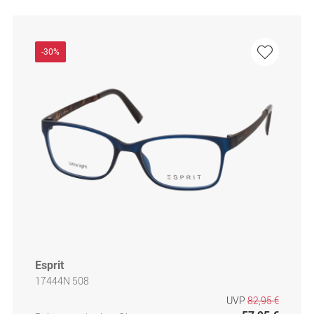
-30%
Esprit
17444N 508
UVP
82,95 €