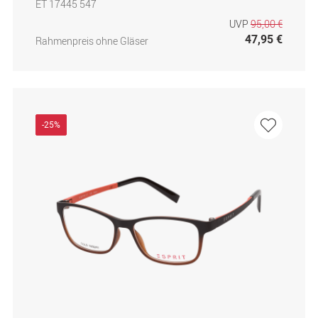
ET 17445 547
UVP
95,00 €
47,95 €
Rahmenpreis ohne Gläser
-25%