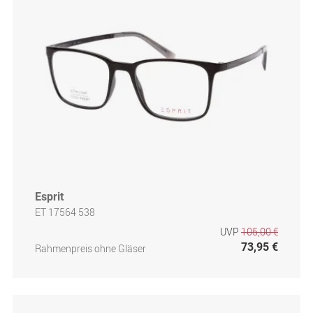
Esprit
ET 17564 538
UVP
105,00 €
73,95 €
Rahmenpreis ohne Gläser