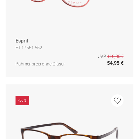
Esprit
ET 17561 562
UVP
110,00 €
54,95 €
Rahmenpreis ohne Gläser
-50%