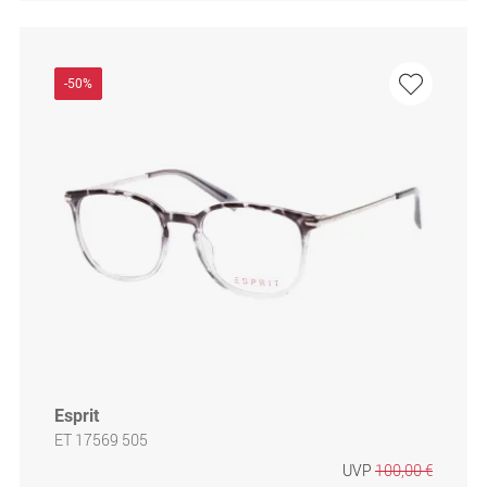
-50%
Esprit
ET 17569 505
UVP
100,00 €