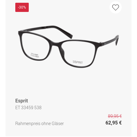
-30%
Esprit
ET 33459 538
89,95 €
62,95 €
Rahmenpreis ohne Gläser