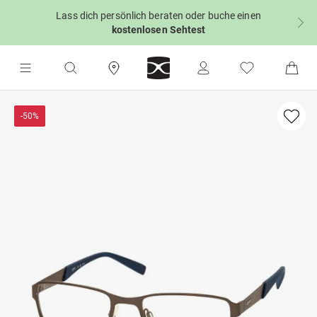
Lass dich persönlich beraten oder buche einen
kostenlosen Sehtest
-50%