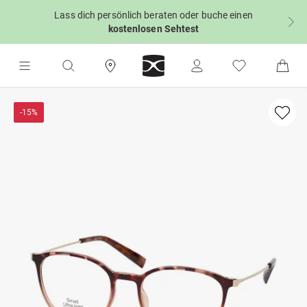
Lass dich persönlich beraten oder buche einen
kostenlosen Sehtest
-15%