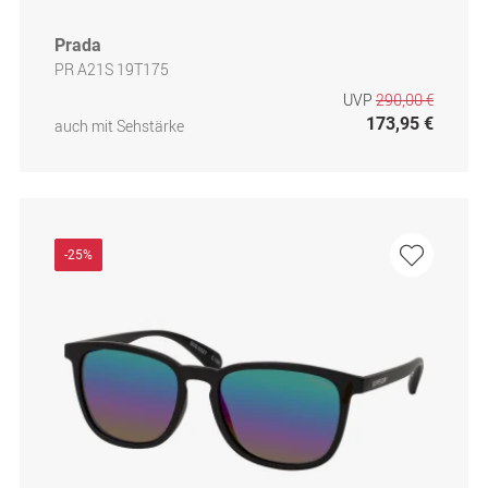
Prada
PR A21S 19T175
UVP
290,00 €
173,95 €
auch mit Sehstärke
-25%