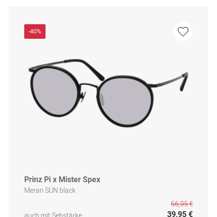
-40%
Prinz Pi x Mister Spex
Meran SUN black
66,95 €
39,95 €
auch mit Sehstärke