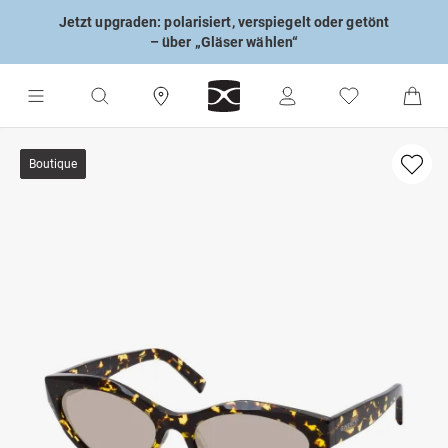
Jetzt upgraden: polarisiert, verspiegelt oder getönt
– über „Gläser wählen“
Boutique