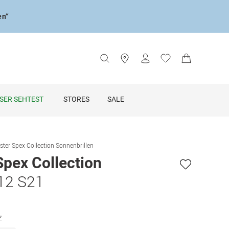
en“
SER SEHTEST
STORES
SALE
ster Spex Collection Sonnenbrillen
Spex Collection
612 S21
z