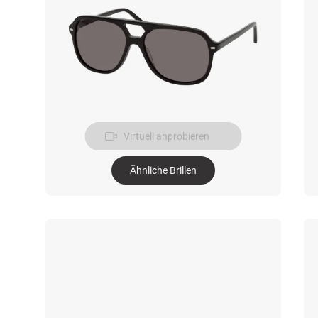
Virtuell anprobieren
Ähnliche Brillen