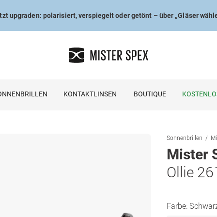
tzt upgraden: polarisiert, verspiegelt oder getönt – über „Gläser wähl
ONNENBRILLEN
KONTAKTLINSEN
BOUTIQUE
KOSTENLO
Sonnenbrillen
Mi
Mister 
Ollie 2
Farbe:
Schwar