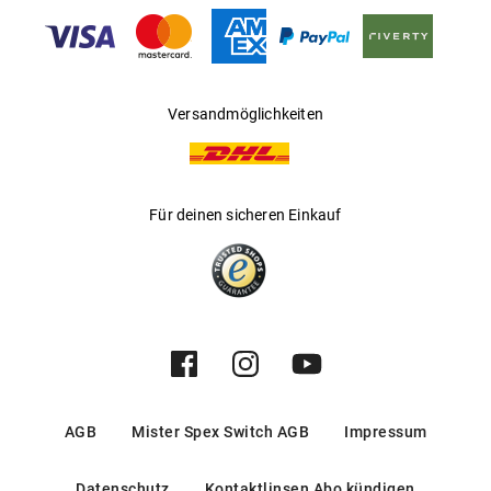
Gleitsichtfähig
:
Nein
Hersteller
:
Luxottica Group S.p.A
Versandmöglichkeiten
Für deinen sicheren Einkauf
AGB
Mister Spex Switch AGB
Impressum
Datenschutz
Kontaktlinsen Abo kündigen