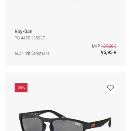
Ray-Ban
RB 4455 135987
UVP
137,00 €
95,95 €
auch mit Sehstärke
-26%