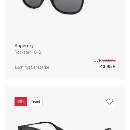
Superdry
Rockstar 104B
UVP
59,00 €
43,95 €
auch mit Sehstärke
-30%
Trend