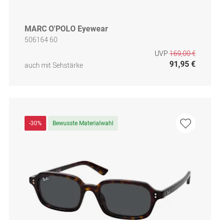
MARC O'POLO Eyewear
506164 60
UVP
169,00 €
91,95 €
auch mit Sehstärke
-30%
Bewusste Materialwahl