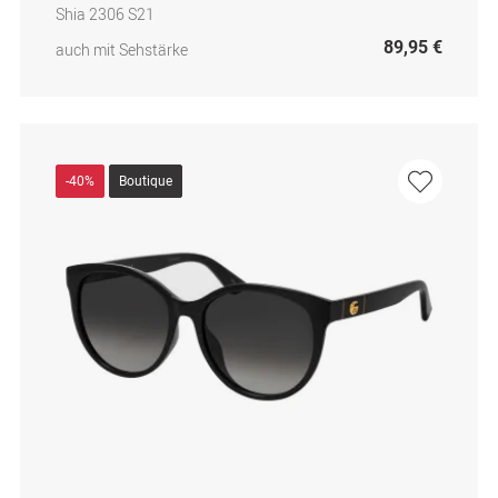
Shia 2306 S21
89,95 €
auch mit Sehstärke
-40%
Boutique