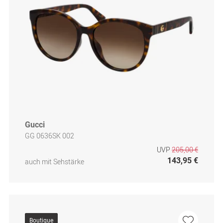
Gucci
GG 0636SK 002
UVP
205,00 €
143,95 €
auch mit Sehstärke
Boutique