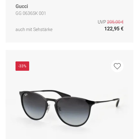
Gucci
GG 0636SK 001
UVP
205,00 €
122,95 €
auch mit Sehstärke
-33%