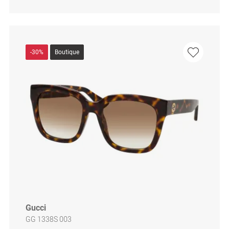
-30%
Boutique
Gucci
GG 1338S 003