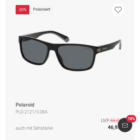
Polarisiert
-20%
Polaroid
PLD 2121/S 08A
10%
UVP
59,00 €
46,95 €
auch mit Sehstärke