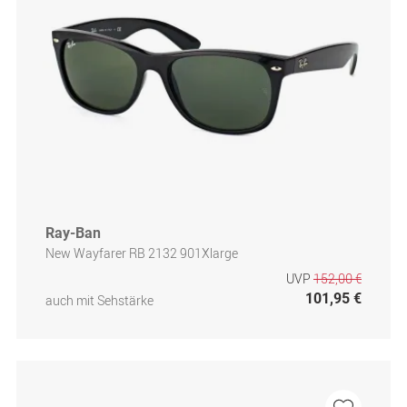
Ray-Ban
New Wayfarer RB 2132 901Xlarge
UVP
152,00 €
101,95 €
auch mit Sehstärke