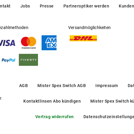
ntakt
Jobs
Presse
Partneroptiker werden
Kunden
ezahlmethoden
Versandmöglichkeiten
AGB
Mister Spex Switch AGB
Impressum
Da
e
Kontaktlinsen Abo kündigen
Mister Spex Switch k
Vertrag widerrufen
Datenschutzeinstellung
OERJ07T 6