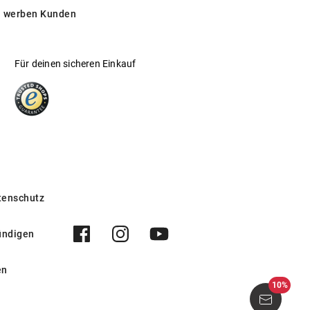
 werben Kunden
Für deinen sicheren Einkauf
tenschutz
ündigen
en
10%
000