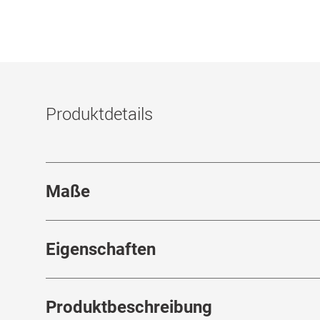
Produktdetails
Maße
Stegbreite
:
18
mm
Eigenschaften
Marke
:
Off-White
Produktbeschreibung