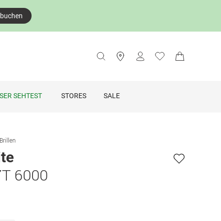
 buchen
SER SEHTEST
STORES
SALE
Brillen
te
T 6000