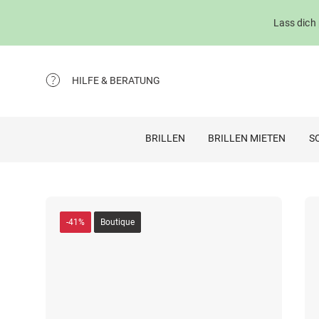
Lass dich
HILFE & BERATUNG
BRILLEN
BRILLEN MIETEN
S
-41%
Boutique