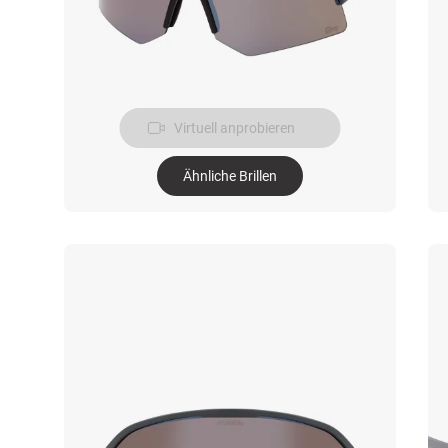
Virtuell anprobieren
Ähnliche Brillen