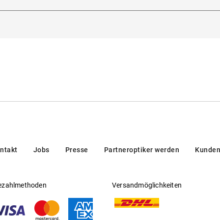
Sulzemoos, Deutschland
eitsichtfähig
:
Nein
rsteller
:
Alpina
ntakt
Jobs
Presse
Partneroptiker werden
Kunden
ezahlmethoden
Versandmöglichkeiten