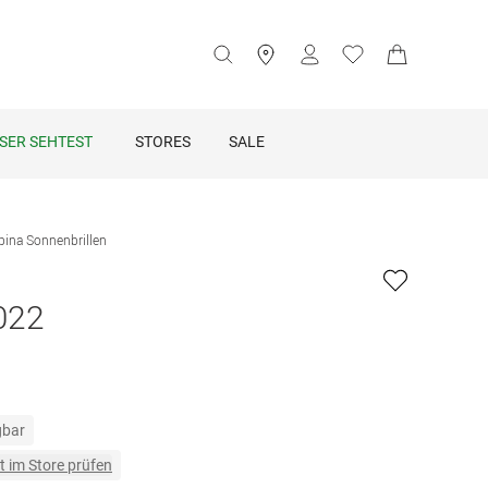
SER SEHTEST
STORES
SALE
pina Sonnenbrillen
022
gbar
t im Store prüfen