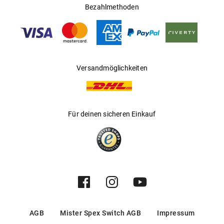
Ländern
Bezahlmethoden
Gleitsichtfähig
:
Nein
Hersteller
:
Luxottica Group S.p.A
Versandmöglichkeiten
Für deinen sicheren Einkauf
AGB
Mister Spex Switch AGB
Impressum