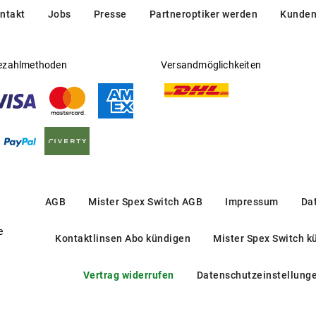
ntakt
Jobs
Presse
Partneroptiker werden
Kunden
ezahlmethoden
Versandmöglichkeiten
AGB
Mister Spex Switch AGB
Impressum
Da
e
Kontaktlinsen Abo kündigen
Mister Spex Switch k
Vertrag widerrufen
Datenschutzeinstellung
OR 5