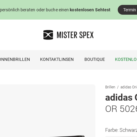
 persönlich beraten oder buche einen
kostenlosen Sehtest
Termin
ONNENBRILLEN
KONTAKTLINSEN
BOUTIQUE
KOSTENLO
Brillen
adidas Ori
adidas 
OR 502
Farbe:
Schwar