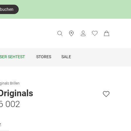
 buchen
SER SEHTEST
STORES
SALE
ginals Brillen
Originals
6 002
z