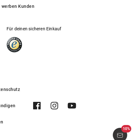
 werben Kunden
Für deinen sicheren Einkauf
tenschutz
ündigen
en
10%
026 002