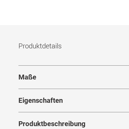
Produktdetails
Maße
Stegbreite
:
17
mm
Eigenschaften
Marke
:
adidas Originals
Produktbeschreibung