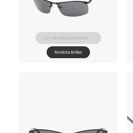
Virtuell anprobieren
Ähnliche Brillen