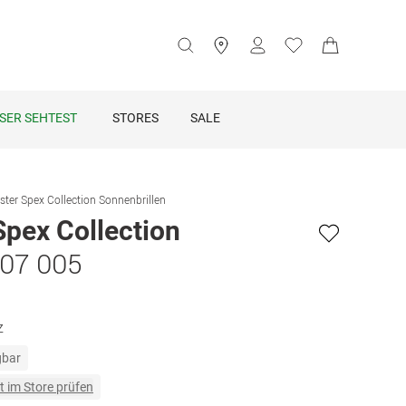
SER SEHTEST
STORES
SALE
ster Spex Collection Sonnenbrillen
Spex Collection
007 005
z
gbar
t im Store prüfen