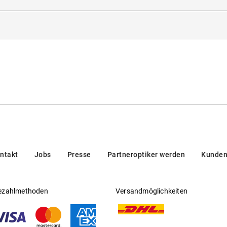
rmann-Blankenstein-Straße 24, 10249, Berlin, Deutschland
 Grau
Gleitsichtfähig
:
Nein
 Beweglichkeit
Hersteller
:
Aoyama Optical Germany GmbH
 europäischer Norm
ntakt
Jobs
Presse
Partneroptiker werden
Kunden
ezahlmethoden
Versandmöglichkeiten