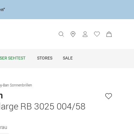
en“
SER SEHTEST
STORES
SALE
y-Ban Sonnenbrillen
n
 large RB 3025 004/58
rau