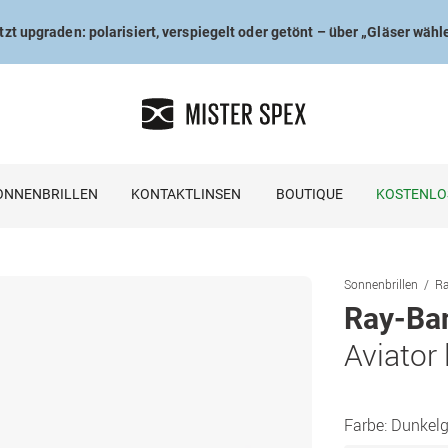
tzt upgraden: polarisiert, verspiegelt oder getönt – über „Gläser wähl
ONNENBRILLEN
KONTAKTLINSEN
BOUTIQUE
KOSTENLO
Sonnenbrillen
Ra
Ray-Ba
Aviator
Farbe:
Dunkelg