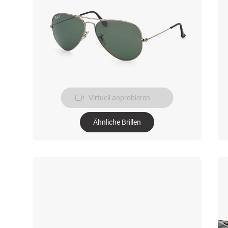
Virtuell anprobieren
Ähnliche Brillen