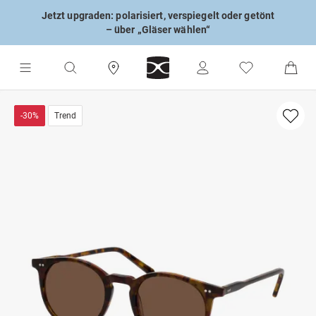
Jetzt upgraden: polarisiert, verspiegelt oder getönt
– über „Gläser wählen“
-30%
Trend