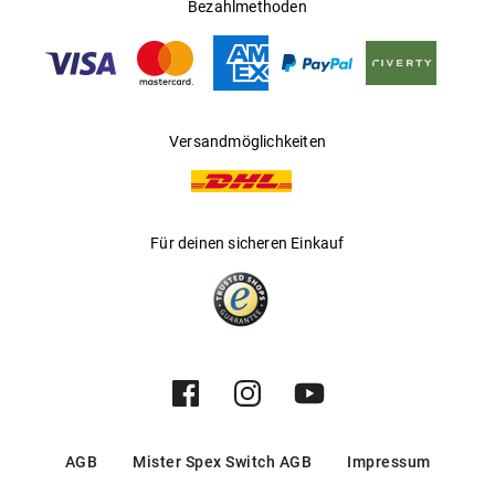
Ländern
Bezahlmethoden
Gleitsichtfähig
:
Ja
Hersteller
:
Aoyama Optical Germany GmbH
Versandmöglichkeiten
Für deinen sicheren Einkauf
AGB
Mister Spex Switch AGB
Impressum