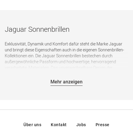
Jaguar Sonnenbrillen
Exklusivität, Dynamik und Komfort dafür steht die Marke Jaguar
und bringt diese Eigenschaften auch in die eigenen Sonnenbrillen-
Kollektionen ein. Die Jaguar Sonnenbrillen bestechen durch
außergewöhnliche Passform und hochwertige, hervorragend
verarbeitete, Materialien. Das unverwechselbare Design der
Sonnenbrillen versprüht den Charme von Exklusivität und Luxus.
Mehr anzeigen
Bei den Sonnenbrillen von Jaguar stehen Design und Technik in
perfekter Harmonie. Ob sportlich dynamisch, oder scharf gekurvt,
die Sonnenbrillen bieten eine große Vielfalt für jedermann. Alle
Jaguar Sonnenbrillen sind jeweils mit Polglas Sonnenschutzgläsern
erhältlich.
Dynamisches Design, exklusives Material, elegante Wirkung und
perfekte Verarbeitung, die Kraft und Dynamik der Wildkatze finden
Über uns
Kontakt
Jobs
Presse
Sie in jedem Modell wieder.