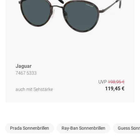
Jaguar
7467 5333
UVP
198,95 €
119,45 €
auch mit Sehstärke
Prada Sonnenbrillen
Ray-Ban Sonnenbrillen
Guess Sonn