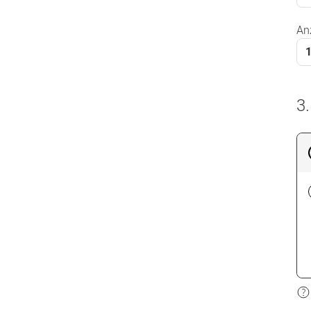
An
3.