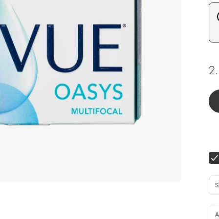
2.
S
A