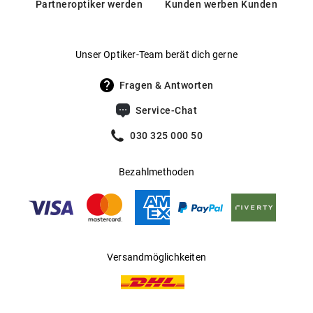
Partneroptiker werden
Kunden werben Kunden
Silikon-Hydrogel-Linsen. Im Laufe eines Tages lagern sich
zunehmend Verunreinigungen wie Staub, Schmutz oder
Make-up auf Ihren Linsen ab. Sind diese besonders
Unser Optiker-Team berät dich gerne
hartnäckig, kann die TrueLens All-in-1 Advanced
Fragen & Antworten
Kombilösung helfen. Sie enthält einen speziellen
Proteinentferner, der für eine gründliche Reinigung Ihrer
Service-Chat
Linse sorgt und zusätzlich zum Desinfizieren, Benetzen,
030 325 000 50
Aufbewahren und Abspülen der Kontaktlinse nutzbar ist.
Das optimale Pflegemittel für alle, die Zeit und Aufwand
Bezahlmethoden
sparen möchten.
Die TrueLens All-in-1-Advanced-Kombilösung enthält eine
350ml.Flasche des Pflegemittels und einen Linsenbehälter
Versandmöglichkeiten
für das Aufbewahren Ihrer Kontaktlinsen.