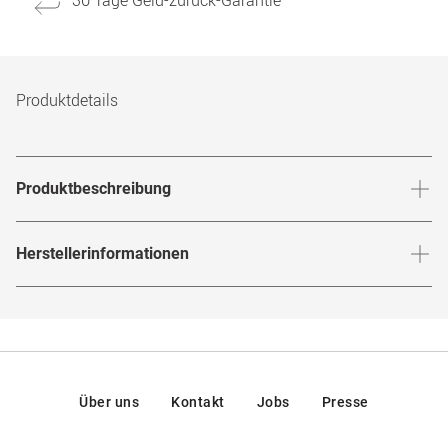
30 Tage Geld-zurück-Garantie
Produktdetails
Produktbeschreibung
Hygiene ist beim Umgang mit Kontaktlinsen das A und O.
Herstellerinformationen
Damit Ihre Augen gesund und Ihre Kontaktlinsen sauber
und funktionsfähig bleiben, gibt es von TrueLens das
Herstellerangaben gemäß EU-
Pflegemittel All-in-1 Advanced - eine Kombilösung mit
Produktsicherheitsverordnung (GPSR)
:
Marke
:
TrueLens
zusätzlichem Proteinentferner.
Hersteller
:
Avizor GmbH, La Cañada, 13, , Torrejón de Ardoz,
Über uns
Kontakt
Jobs
Presse
Madrid, Spanien
Die Kontaktlinsenlösung ist speziell für weiche Linsen jeder
Art gefertigt, einschließlich der neuen Generation von
Kontakt: marketing@avizor.com