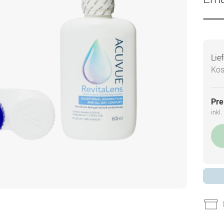
Lie
Kos
Pre
inkl