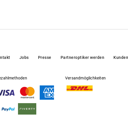
 X4W6, Dublin, Irland
tact-us/
ntakt
Jobs
Presse
Partneroptiker werden
Kunden
ezahlmethoden
Versandmöglichkeiten