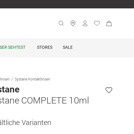
SER SEHTEST
STORES
SALE
linsen
Systane Kontaktlinsen
stane
stane COMPLETE 10ml
ltliche Varianten