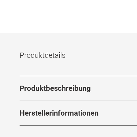
Produktdetails
Produktbeschreibung
Herstellerinformationen
Systane® COMPLETE - All-in-One Augentro
Systane® COMPLETE von Alcon sind für alle 
Herstellerangaben gemäß EU-Produktsicher