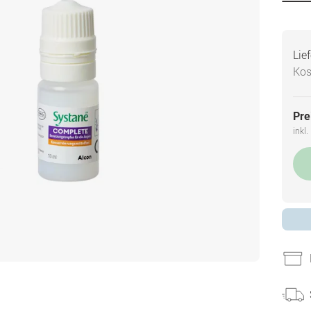
Lie
Kos
Pre
inkl