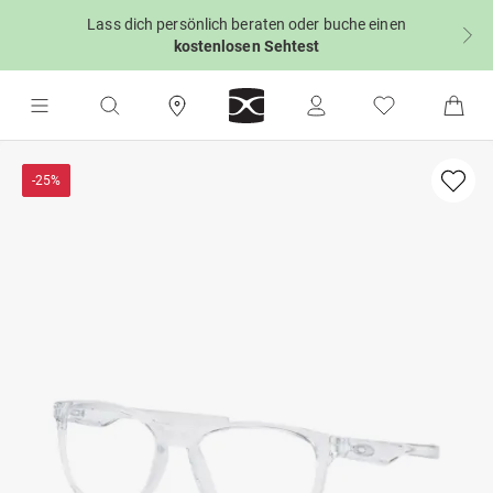
Lass dich persönlich beraten oder buche einen
kostenlosen Sehtest
-25%