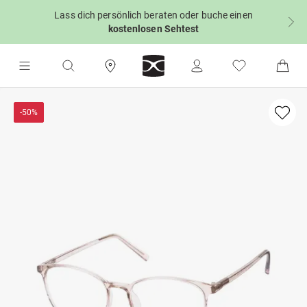
Lass dich persönlich beraten oder buche einen
kostenlosen Sehtest
-50%