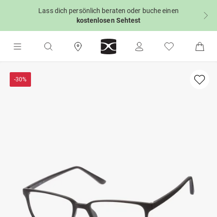
Lass dich persönlich beraten oder buche einen
kostenlosen Sehtest
-30%