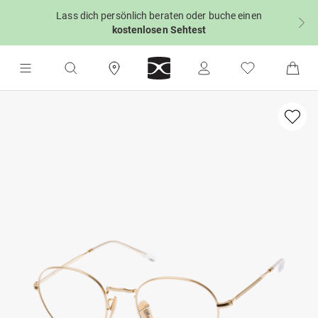
Lass dich persönlich beraten oder buche einen
kostenlosen Sehtest