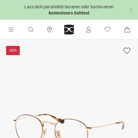
Lass dich persönlich beraten oder buche einen
kostenlosen Sehtest
-45%