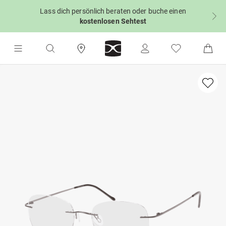
Lass dich persönlich beraten oder buche einen
kostenlosen Sehtest