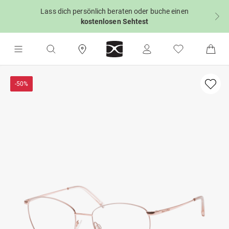
Lass dich persönlich beraten oder buche einen
kostenlosen Sehtest
-50%