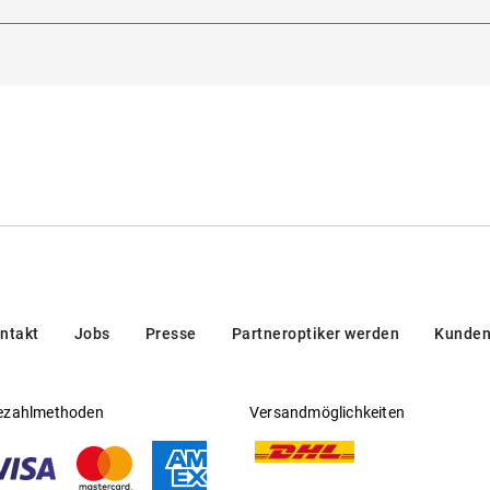
5129, Padua, Italien
all
enpads!
ntakt
Jobs
Presse
Partneroptiker werden
Kunden
ezahlmethoden
Versandmöglichkeiten