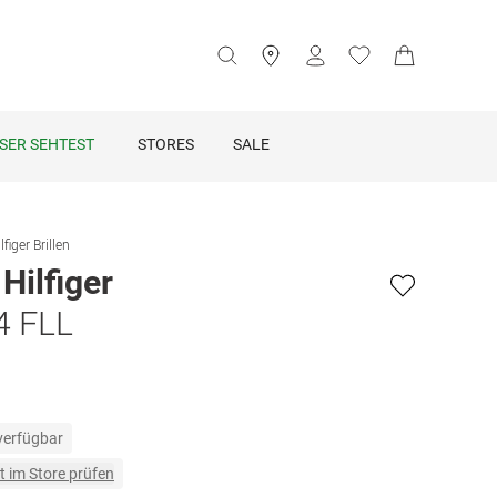
SER SEHTEST
STORES
SALE
iger Brillen
ilfiger
4 FLL
 verfügbar
t im Store prüfen