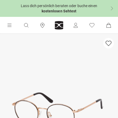
Lass dich persönlich beraten oder buche einen
kostenlosen Sehtest