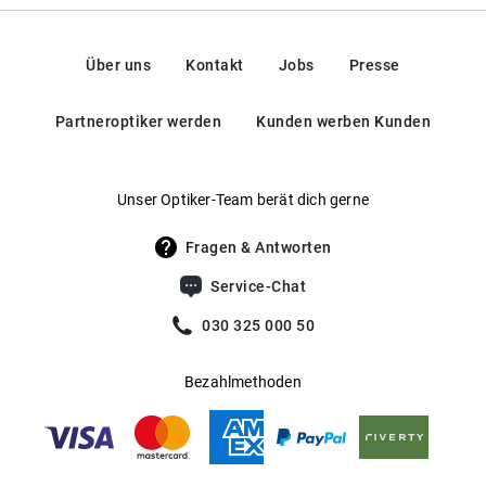
Komfortabler Sitz dank tropfenförmiger Nasenpads
Federscharniere
:
Ja
Kontakt: info@marcolin.com
Gewicht
:
24 g
Mehr über
erfahren Sie
.
Guess
hier
Über uns
Kontakt
Jobs
Presse
Gleitsichtfähig
:
Ja
Partneroptiker werden
Kunden werben Kunden
Hersteller
:
Marcolin SpA
Unser Optiker-Team berät dich gerne
Fragen & Antworten
Service-Chat
030 325 000 50
Bezahlmethoden