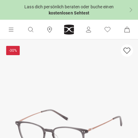
Lass dich persönlich beraten oder buche einen
kostenlosen Sehtest
-30%