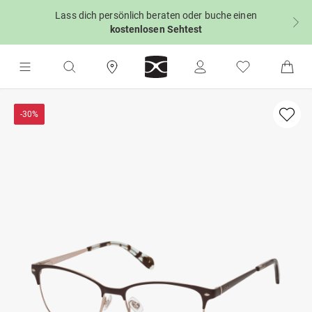
Lass dich persönlich beraten oder buche einen
kostenlosen Sehtest
-30%