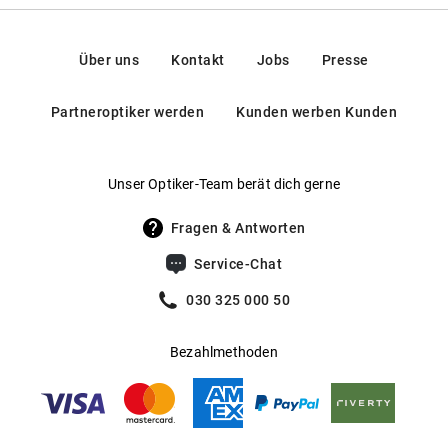
Individuelle Passform dank flexibler Federscharniere
Federscharniere
:
Ja
Kontakt: mail@eschenbach-optik.com
Gewicht
:
15 g
Mehr über
erfahren Sie
.
HUMPHREY'S eyewear
hier
Über uns
Kontakt
Jobs
Presse
Gleitsichtfähig
:
Ja
Partneroptiker werden
Kunden werben Kunden
Hersteller
:
Eschenbach Optik GmbH
Unser Optiker-Team berät dich gerne
Fragen & Antworten
Service-Chat
030 325 000 50
Bezahlmethoden