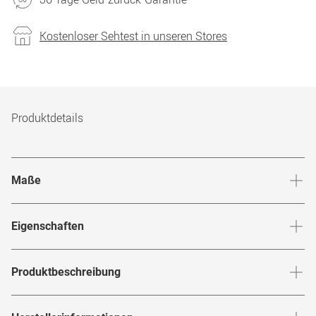
Kostenloser Sehtest in unseren Stores
Produktdetails
Maße
Stegbreite
:
18
mm
Glashö
Eigenschaften
Marke
:
Mexx
Produktbeschreibung
Produktnummer
:
6774227
MEXX