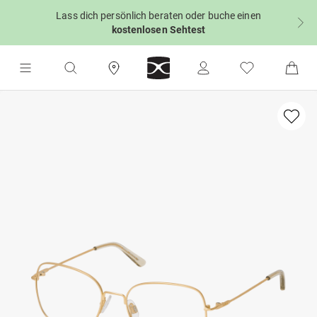
Lass dich persönlich beraten oder buche einen
kostenlosen Sehtest