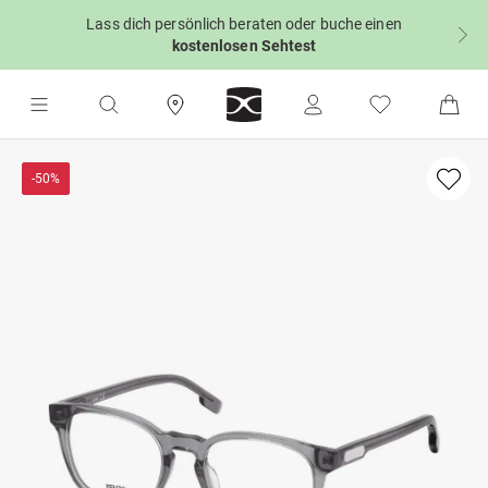
Lass dich persönlich beraten oder buche einen
kostenlosen Sehtest
-50%